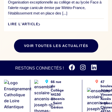
Organisation exceptionnelle au collège et au lycée Face à
l’alerte rouge canicule émise par Météo-France,
l’établissement met en place des [...]
LIRE L'ARTICLE
VOIR TOUTES LES ACTUALITÉS
RESTONS CONNECTÉS !
66 rue
47
du
boule
Collège
Josep
44150
Vincen
Ancenis
Accès
- Saint
impas
Géréon
Cléme
44150