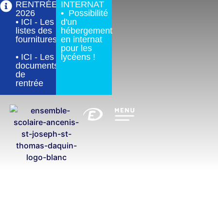
RENTRÉE
INTERNAT
2026
• Possibilité
• ICI - Les
d'un
listes des
hébergement
fournitures
en internat
pour les
• ICI - Les
lycéens !
documents
de
rentrée
les élèves de Seconde s’engagent avec
l’association PARI pour penser des