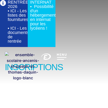
RENTRÉE
INTERNAT
2026
• Possibilité
• ICI - Les
d'un
listes des
hébergement
fournitures
en internat
pour les
• ICI - Les
lycéens !
documents
de
rentrée
INSCRIPTIONS