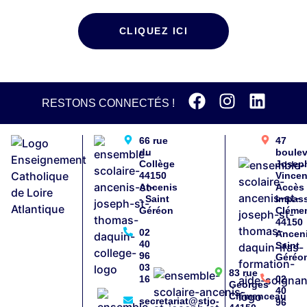
CLIQUEZ ICI
RESTONS CONNECTÉS !
66 rue
47
du
boule
Collège
Josep
44150
Vincen
Ancenis
Accès
- Saint
impas
Géréon
Cléme
44150
02
Anceni
40
Saint
96
Géréo
03
83 rue
16
02
Georges
40
Clémenceau
secretariat@stjo-
96