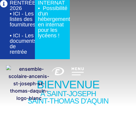
RENTRÉE
INTERNAT
2026
• Possibilité
• ICI - Les
d'un
listes des
hébergement
fournitures
en internat
pour les
• ICI - Les
lycéens !
documents
de
rentrée
BIENVENUE
À SAINT-JOSEPH
SAINT-THOMAS D'AQUIN