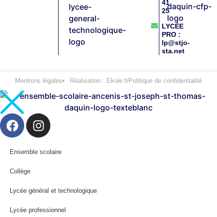
41
25
LYCÉE
PRO :
lp@stjo-
sta.net
Mentions légales
Réalisation : Ekole.fr
Politique de confidentialité
Ensemble scolaire
Collège
Lycée général et technologique
Lycée professionnel