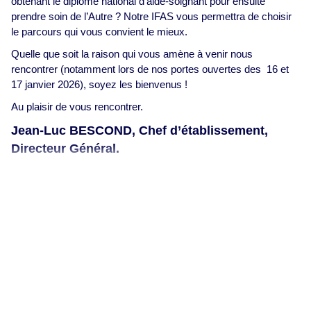
obtenant le diplôme national d’aide-soignant pour ensuite
prendre soin de l’Autre ? Notre IFAS vous permettra de choisir
le parcours qui vous convient le mieux.
Quelle que soit la raison qui vous amène à venir nous
rencontrer (notamment lors de nos portes ouvertes des 16 et
17 janvier 2026), soyez les bienvenus !
Au plaisir de vous rencontrer.
Jean-Luc BESCOND, Chef d’établissement,
Directeur Général.
Notre projet éducatif
Établissement catholique d’enseignement de la Loire Atlantique,
notre projet s’ancre dans les valeurs chrétiennes, et vise à
promouvoir la liberté et l’égalité dans un esprit de fraternité et