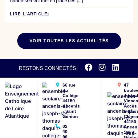
l’établissement met en place des [...]
LIRE L'ARTICLE
VOIR TOUTES LES ACTUALITÉS
RESTONS CONNECTÉS !
66 rue
47
du
boule
Collège
Josep
44150
Vincen
Ancenis
Accès
- Saint
impas
Géréon
Cléme
44150
02
Anceni
40
Saint
96
Géréo