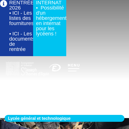
RENTRÉE
INTERNAT
2026
• Possibilité
• ICI - Les
d'un
listes des
hébergement
fournitures
en internat
pour les
• ICI - Les
lycéens !
documents
de
rentrée
À la rencontre de la musique et de
l’architecture
Lycée général et technologique