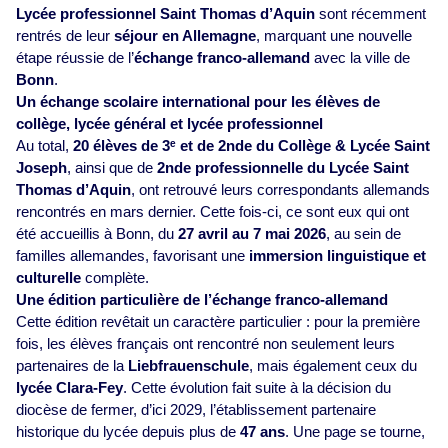
Lycée professionnel Saint Thomas d’Aquin
sont récemment
rentrés de leur
séjour en Allemagne
, marquant une nouvelle
étape réussie de l’
échange franco-allemand
avec la ville de
Bonn
.
Un échange scolaire international pour les élèves de
collège, lycée général et lycée professionnel
Au total,
20 élèves de 3ᵉ et de 2nde du Collège & Lycée Saint
Joseph
, ainsi que de
2nde professionnelle du Lycée Saint
Thomas d’Aquin
, ont retrouvé leurs correspondants allemands
rencontrés en mars dernier. Cette fois-ci, ce sont eux qui ont
été accueillis à Bonn, du
27 avril au 7 mai 2026
, au sein de
familles allemandes, favorisant une
immersion linguistique et
culturelle
complète.
Une édition particulière de l’échange franco-allemand
Cette édition revêtait un caractère particulier : pour la première
fois, les élèves français ont rencontré non seulement leurs
partenaires de la
Liebfrauenschule
, mais également ceux du
lycée Clara-Fey
. Cette évolution fait suite à la décision du
diocèse de fermer, d’ici 2029, l’établissement partenaire
historique du lycée depuis plus de
47 ans
. Une page se tourne,