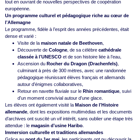
tout en ouvrant de nouvelles perspectives de coopération
européenne.
Un programme culturel et pédagogique riche au cœur de
l’Allemagne
Le programme, fidèle à l’esprit des années précédentes, était
dense et varié :
Visite de la
maison natale de Beethoven
,
Découverte de
Cologne
, de sa célèbre
cathédrale
classée à l’UNESCO
et de son histoire liée à l’eau,
Ascension du
Rocher du Dragon (Drachenfels)
,
culminant à près de 300 mètres, avec une randonnée
pédagogique réunissant élèves français et allemands
autour d’énigmes collaboratives,
Retour en navette fluviale sur le
Rhin romantique
, suivi
d’un moment convivial autour d’une glace.
Les élèves ont également visité la
Maison de l’Histoire
allemande
, dont les expositions multimédias et les documents
d’archives ont suscité un vif intérêt, sans oublier une étape très
attendue : le
magasin d’usine Haribo
.
Immersion culturelle et traditions allemandes
Grâce au
pont du 1er mai
, les participants ont pu découvrir la