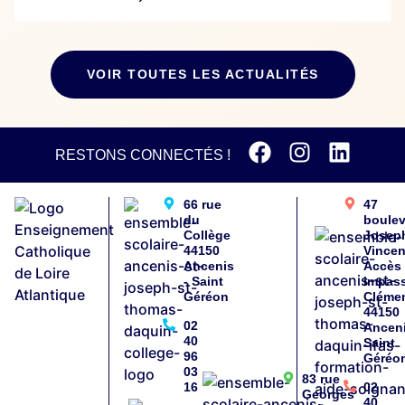
VOIR TOUTES LES ACTUALITÉS
RESTONS CONNECTÉS !
66 rue
47
du
boule
Collège
Josep
44150
Vincen
Ancenis
Accès
- Saint
impas
Géréon
Cléme
44150
02
Anceni
40
Saint
96
Géréo
03
83 rue
16
02
Georges
40