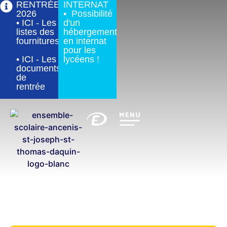
RENTRÉE
INTERNAT
2026
• Possibilité
• ICI - Les
d'un
listes des
hébergement
fournitures
en internat
pour les
• ICI - Les
lycéens !
documents
de
rentrée
Échange franco-allemand à Bonn