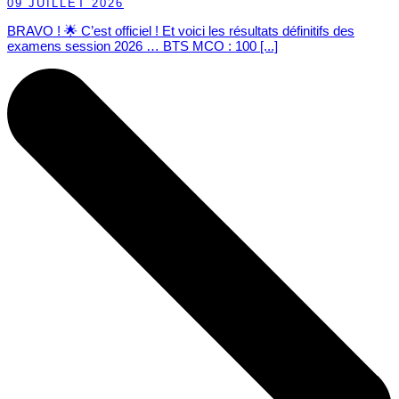
09 JUILLET 2026
BRAVO ! 🌟 C’est officiel ! Et voici les résultats définitifs des
examens session 2026 … BTS MCO : 100 [...]