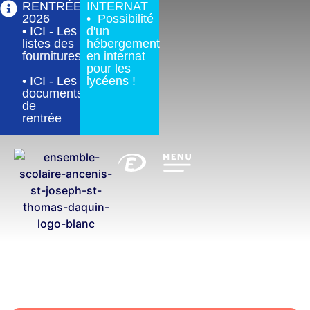
RENTRÉE
INTERNAT
2026
• Possibilité
• ICI - Les
d'un
listes des
hébergement
fournitures
en internat
pour les
• ICI - Les
lycéens !
documents
de
rentrée
Départ en stage de 7 semaines