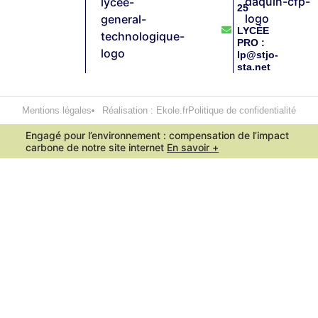
25
LYCÉE
PRO :
lp@stjo-
sta.net
Mentions légales
Réalisation : Ekole.fr
Politique de confidentialité
Engagé pour l’environnement : compensation de l’impact
carbone de notre site internet
En savoir +