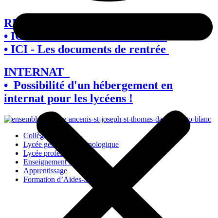
RENTRÉE 2026
• ICI - Les listes des fournitures
• ICI - Les documents de rentrée
INTERNAT
• Possibilité d'un hébergement en
internat pour les lycéens !
Collège
Lycée général et technologique
Lycée professionnel
Enseignement supérieur
Apprentissage
Formation d’Aides-Soignants