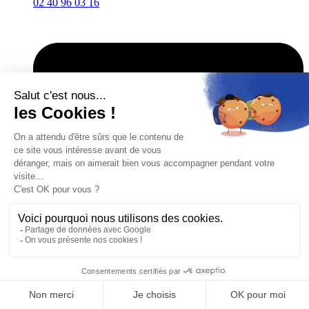
02 40 96 03 16
Collège :
secretariat-co@stjo-sta.net